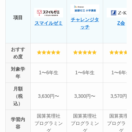
項目
チャレンジタ
スマイルゼミ
Z会
ッチ
おすす
め度
対象学
1〜6年生
1〜6年生
1〜6年生
年
月額
（税
3,630円〜
3,300円〜
3,570円〜
込）
国算英理社
国算英理社
国算英理
学習内
プログラミン
プログラミン
プログラミ
容
グ
グ
グ