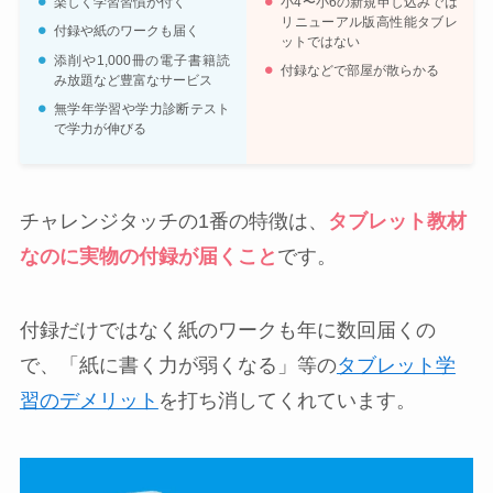
楽しく学習習慣が付く
小4〜小6の新規申し込みでは
リニューアル版高性能タブレ
付録や紙のワークも届く
ットではない
添削や1,000冊の電子書籍読
付録などで部屋が散らかる
み放題など豊富なサービス
無学年学習や学力診断テスト
で学力が伸びる
チャレンジタッチの1番の特徴は、
タブレット教材
なのに実物の付録が届くこと
です。
付録だけではなく紙のワークも年に数回届くの
で、「紙に書く力が弱くなる」等の
タブレット学
習のデメリット
を打ち消してくれています。