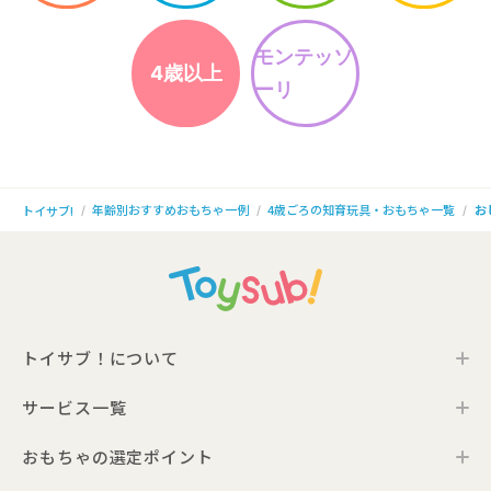
モンテッソ
4歳以上
ーリ
年齢別おすすめおもちゃ一例
4歳ごろの知育玩具・おもちゃ一覧
お
トイサブ!
トイサブ！について
サービス一覧
トイサブ！の特徴
ご利用の流れ
おもちゃの選定ポイント
トイサブ！ファーストセレクション
お客さまの声
法人向けサービス