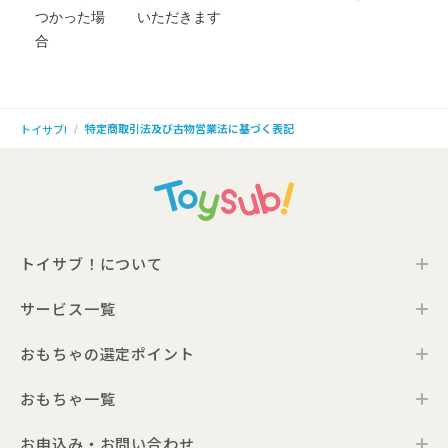
つかった場
いただきます
合
特定商取引法及び古物営業法に基づく表記
トイサブ!
トイサブ！について
サービス一覧
トイサブ！の特徴
ご利用の流れ
おもちゃの選定ポイント
トイサブ！ファーストセレクション
お客さまの声
法人向けサービス
おもちゃ一覧
年齢別おすすめおもちゃ
サービス一覧・料金
Toysub!Store
おもちゃプラン診断
お届けするおもちゃについて
お申込み・お問い合わせ
0歳ごろのおもちゃ一覧