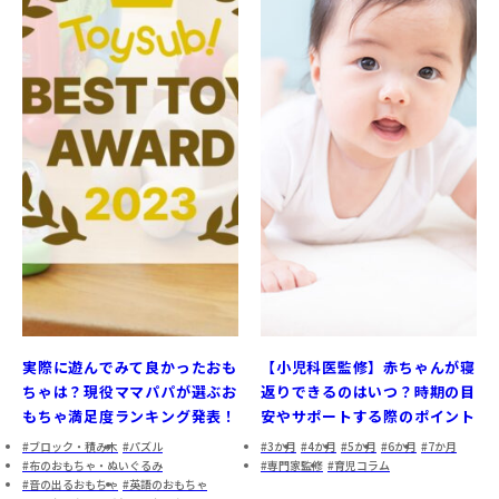
実際に遊んでみて良かったおも
【小児科医監修】赤ちゃんが寝
ちゃは？現役ママパパが選ぶお
返りできるのはいつ？時期の目
もちゃ満足度ランキング発表！
安やサポートする際のポイント
ブロック・積み木
パズル
3か月
4か月
5か月
6か月
7か月
布のおもちゃ・ぬいぐるみ
専門家監修
育児コラム
音の出るおもちゃ
英語のおもちゃ