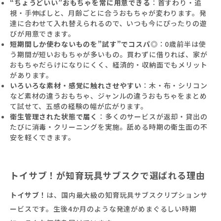
“ちょうどいい”おもちゃを常に用意できる
：首すわり・追
視・手伸ばしと、月齢ごとに合うおもちゃが変わります。発
達に合わせて入れ替えられるので、いつも今にぴったりの遊
びが用意できます。
短期間しか使わないものを”試す”でコスパ◎
：0歳前半は使
う期間が短いおもちゃが多いもの。買わずに借りれば、家が
おもちゃだらけになりにくく、経済的・収納面でもメリット
があります。
いろいろな素材・感覚に触れさせやすい
：木・布・シリコン
など素材の違うおもちゃ、ジャンルの違うおもちゃをまとめ
て試せて、五感の経験の幅が広がります。
衛生管理された状態で届く
：多くのサービスが返却・貸出の
たびに消毒・クリーニングを実施。舐める時期の衛生面の不
安を軽くできます。
トイサブ！が知育玩具サブスクで選ばれる理由
トイサブ！
は、国内最大級の知育玩具サブスクリプションサ
ービスです。生後4か月のような発達がめまぐるしい時期