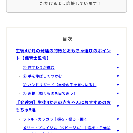
ただけるよう応援しています！
目次
生後4か月の発達の特徴とおもちゃ選びのポイン
ト【保育士監修】
① 首すわりが進む
② 手を伸ばしてつかむ
③ ハンドリガード（自分の手を見つめる）
④ 追視（動くものを目で追う）
【発達別】生後4か月の赤ちゃんにおすすめのお
もちゃ5選
ラトル・ガラガラ｜握る・振る・聞く
メリー・プレイジム（ベビージム）｜追視・手伸ば