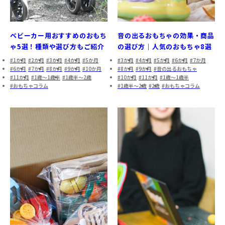
ベビーカー用おすすめのおもち
音の出るおもちゃの効果・商品
ゃ5選！種類や選び方もご紹介
の選び方｜人気のおもちゃ8選
1か月
2か月
3か月
4か月
5か月
3か月
4か月
5か月
6か月
7か月
6か月
7か月
8か月
9か月
10か月
8か月
9か月
音の出るおもちゃ
11か月
1歳～1歳半
1歳半～2歳
10か月
11か月
1歳～1歳半
おもちゃコラム
1歳半～2歳
2歳
おもちゃコラム