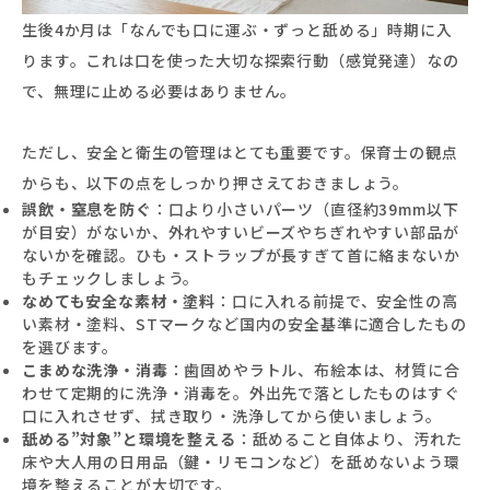
生後4か月は「なんでも口に運ぶ・ずっと舐める」時期に入
ります。これは口を使った大切な探索行動（感覚発達）なの
で、無理に止める必要はありません。
ただし、安全と衛生の管理はとても重要です。保育士の観点
からも、以下の点をしっかり押さえておきましょう。
誤飲・窒息を防ぐ
：口より小さいパーツ（直径約39mm以下
が目安）がないか、外れやすいビーズやちぎれやすい部品が
ないかを確認。ひも・ストラップが長すぎて首に絡まないか
もチェックしましょう。
なめても安全な素材・塗料
：口に入れる前提で、安全性の高
い素材・塗料、STマークなど国内の安全基準に適合したもの
を選びます。
こまめな洗浄・消毒
：歯固めやラトル、布絵本は、材質に合
わせて定期的に洗浄・消毒を。外出先で落としたものはすぐ
口に入れさせず、拭き取り・洗浄してから使いましょう。
舐める”対象”と環境を整える
：舐めること自体より、汚れた
床や大人用の日用品（鍵・リモコンなど）を舐めないよう環
境を整えることが大切です。