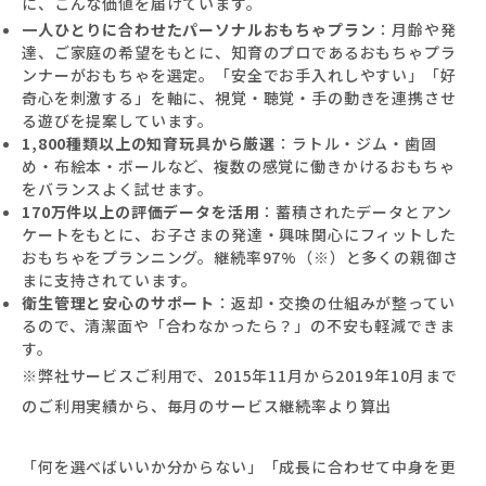
に、こんな価値を届けています。
一人ひとりに合わせたパーソナルおもちゃプラン
：月齢や発
達、ご家庭の希望をもとに、知育のプロであるおもちゃプラ
ンナーがおもちゃを選定。「安全でお手入れしやすい」「好
奇心を刺激する」を軸に、視覚・聴覚・手の動きを連携させ
る遊びを提案しています。
1,800種類以上の知育玩具から厳選
：ラトル・ジム・歯固
め・布絵本・ボールなど、複数の感覚に働きかけるおもちゃ
をバランスよく試せます。
170万件以上の評価データを活用
：蓄積されたデータとアン
ケートをもとに、お子さまの発達・興味関心にフィットした
おもちゃをプランニング。継続率97%（※）と多くの親御さ
まに支持されています。
衛生管理と安心のサポート
：返却・交換の仕組みが整ってい
るので、清潔面や「合わなかったら？」の不安も軽減できま
す。
※弊社サービスご利用で、2015年11月から2019年10月まで
のご利用実績から、毎月のサービス継続率より算出
「何を選べばいいか分からない」「成長に合わせて中身を更