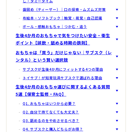
し・タミータイム
歯固め（ティーザー）｜口の探索・ムズムズ対策
布絵本・ソフトブック｜触覚・視覚・自己認識
ボール・感触おもちゃ｜つかむ・追う
生後4か月のおもちゃで気をつけたい安全・衛生
ポイント【誤飲・舐める時期の鉄則】
おもちゃは「買う」だけじゃない｜サブスク（レ
ンタル）という賢い選択肢
サブスクが生後4か月にフィットする4つの理由
トイサブ！が知育玩具サブスクで選ばれる理由
生後4か月のおもちゃ選びに関するよくある質問
5選【保育士監修・FAQ】
Q1. おもちゃはいつから必要？
Q2. 自分で持てなくても大丈夫？
Q3. 舐めるのをやめさせるべき？
Q4. サブスクと購入どちらがお得？