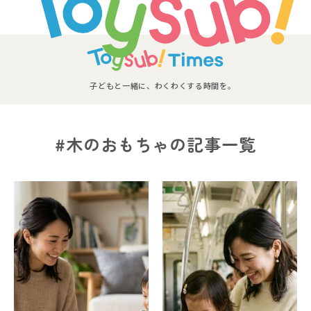
子どもと一緒に、わくわくする時間を。
#木のおもちゃの記事一覧