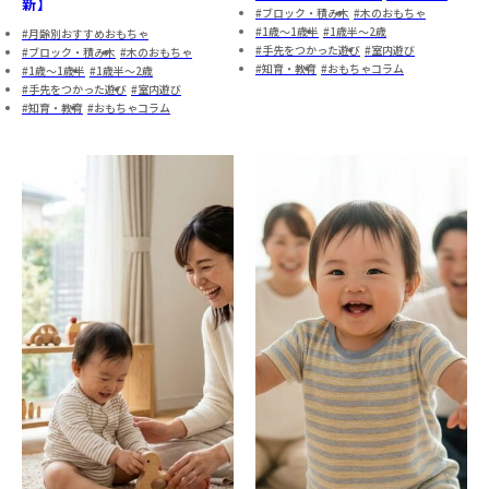
新】
ブロック・積み木
木のおもちゃ
1歳～1歳半
1歳半～2歳
月齢別おすすめおもちゃ
手先をつかった遊び
室内遊び
ブロック・積み木
木のおもちゃ
知育・教育
おもちゃコラム
1歳～1歳半
1歳半～2歳
手先をつかった遊び
室内遊び
知育・教育
おもちゃコラム