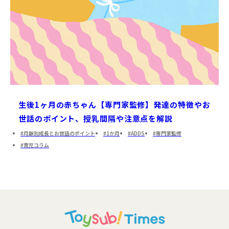
生後1ヶ月の赤ちゃん【専門家監修】発達の特徴やお
世話のポイント、授乳間隔や注意点を解説
月齢別成長とお世話のポイント
1か月
ADDS
専門家監修
育児コラム