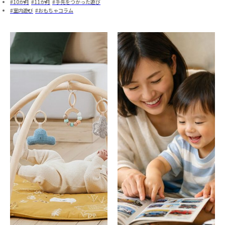
10か月
11か月
手先をつかった遊び
室内遊び
おもちゃコラム