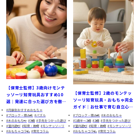
【保育士監修】3歳向けモンテ
【保育士監修】2歳のモンテッ
ッソーリ知育玩具おすすめ10
ソーリ知育玩具・おもちゃ完全
選｜発達に合った選び方を徹底
ガイド｜お仕事で育む自立心と
解説
月齢別おすすめおもちゃ
知育玩具の選び方
ブロック・積み木
パズル
ブロック・積み木
木のおもちゃ
木のおもちゃ
3歳
手先をつかった遊び
1歳半～2歳
2歳
手先をつかった遊び
室内遊び
知育・教育
モンテッソーリ
室内遊び
知育・教育
モンテッソーリ
おもちゃコラム
育児コラム
おもちゃコラム
育児コラム