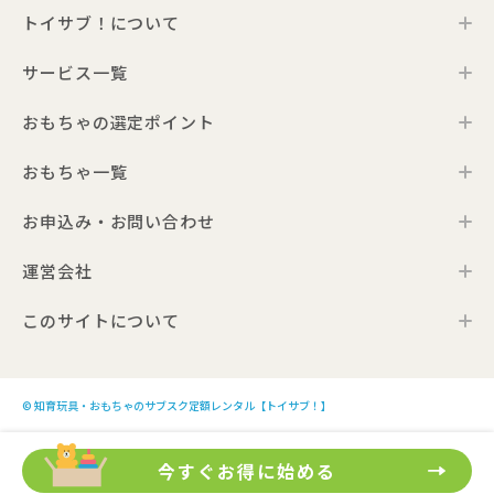
トイサブ！について
サービス一覧
トイサブ！の特徴
ご利用の流れ
おもちゃの選定ポイント
トイサブ！ファーストセレクション
お客さまの声
法人向けサービス
おもちゃ一覧
年齢別おすすめおもちゃ
サービス一覧・料金
Toysub!Store
おもちゃプラン診断
お届けするおもちゃについて
お申込み・お問い合わせ
0歳ごろのおもちゃ一覧
メーカー一覧
おもちゃの選定ポイント
1歳ごろのおもちゃ一覧
運営会社
お申込み
0歳ごろの知育おもちゃの選定ポイント
Toysub! Times
2歳ごろのおもちゃ一覧
お問い合わせ
1歳ごろの知育おもちゃの選定ポイント
お知らせ
このサイトについて
代表メッセージ
3歳ごろのおもちゃ一覧
よくあるご質問
2・3歳ごろの知育おもちゃの選定ポイント
アンバサダープロジェクト
会社概要
4歳以上のおもちゃ一覧
利用規約
プレゼント利用のご案内
4・5・6歳ごろの知育おもちゃの選定ポイント
採用情報
モンテッソーリのおもちゃ一覧
プライバシーポリシー
こども商品券のご利用について
© 知育玩具・おもちゃのサブスク定額レンタル【トイサブ！】
生後3か月向けのおもちゃ10選
サイトポリシー
トイサブ！への広告出稿について
生後4か月向けのおもちゃ10選
今すぐお得に始める
特定商取引法及び古物営業法に基づく表記
生後5か月向けのおもちゃ10選