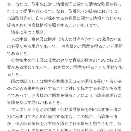
合、当社は、取引先に対し情報管理に関する適切な監督を行っ
たうえで提供を行います。なお、取引先への提供においては、
当該取引先が、自らが保有するお客様に関する情報と当社から
提供されたお客様情報を照合することがあります。
・法令に基づく場合。
・人の生命、身体又は財産〈法人の財産を含む〉の保護のため
に必要がある場合であって、 お客様のご同意を得ることが困難
であるとき。
・公衆衛生の向上又は児童の健全な育成の推進のために特に必
要がある場合であって、 お客様のご同意を得ることが困難であ
るとき。
・国の機関若しくは地方公共団体又はその委託を受けた者が法
令に定める事務を遂行することに対して協力する必要がある場
合であって、お客様のご同意を得ることにより当該事務遂行に
支障を及ぼす恐れがあるとき。
・ウェブサイトなどの訪問・行動履歴情報を別に示す第三者に
別に示す目的のために提供する場合。この場合、当該第三者
が、個人関連情報をお客様が識別される情報と照合させて、個
人データとして取得することが想定される場合、当社は個人情