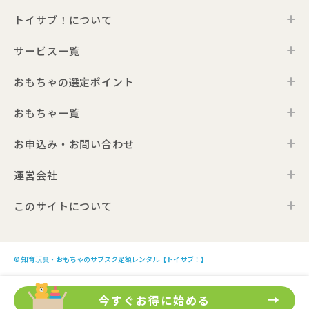
トイサブ！について
サービス一覧
トイサブ！の特徴
ご利用の流れ
おもちゃの選定ポイント
トイサブ！ファーストセレクション
お客さまの声
法人向けサービス
おもちゃ一覧
年齢別おすすめおもちゃ
サービス一覧・料金
Toysub!Store
おもちゃプラン診断
お届けするおもちゃについて
お申込み・お問い合わせ
0歳ごろのおもちゃ一覧
メーカー一覧
おもちゃの選定ポイント
1歳ごろのおもちゃ一覧
運営会社
お申込み
0歳ごろの知育おもちゃの選定ポイント
Toysub! Times
2歳ごろのおもちゃ一覧
お問い合わせ
1歳ごろの知育おもちゃの選定ポイント
お知らせ
このサイトについて
代表メッセージ
3歳ごろのおもちゃ一覧
よくあるご質問
2・3歳ごろの知育おもちゃの選定ポイント
アンバサダープロジェクト
会社概要
4歳以上のおもちゃ一覧
利用規約
プレゼント利用のご案内
4・5・6歳ごろの知育おもちゃの選定ポイント
採用情報
モンテッソーリのおもちゃ一覧
プライバシーポリシー
こども商品券のご利用について
© 知育玩具・おもちゃのサブスク定額レンタル【トイサブ！】
生後3か月向けのおもちゃ10選
サイトポリシー
トイサブ！への広告出稿について
生後4か月向けのおもちゃ10選
今すぐお得に始める
特定商取引法及び古物営業法に基づく表記