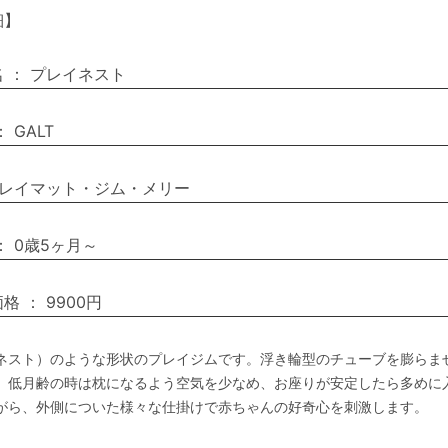
細】
名
：
プレイネスト
：
GALT
レイマット・ジム・メリー
：
0歳5ヶ月～
価格
：
9900円
ネスト）のような形状のプレイジムです。浮き輪型のチューブを膨らま
。低月齢の時は枕になるよう空気を少なめ、お座りが安定したら多めに
がら、外側についた様々な仕掛けで赤ちゃんの好奇心を刺激します。