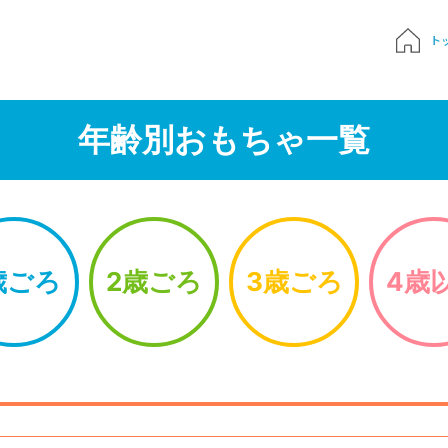
ト
質問
年齢別おもちゃ一覧
申込み
でおもちゃ診断
歳ごろ
2歳ごろ
3歳ごろ
4歳
ハンドブック
Times 育児メディア
ジにサインイン