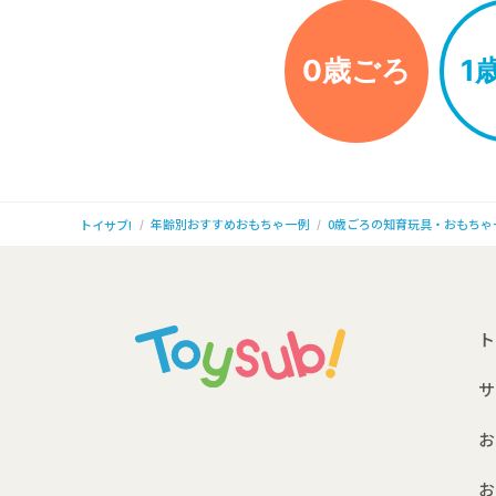
0歳ごろ
1
年齢別おすすめおもちゃ一例
0歳ごろの知育玩具・おもちゃ
トイサブ!
ト
サ
お
お