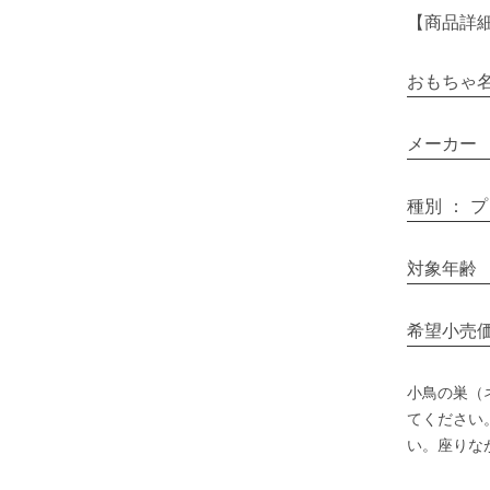
【商品詳
おもちゃ
メーカー
種別
：
プ
対象年齢
希望小売
小鳥の巣（
てください
い。座りな