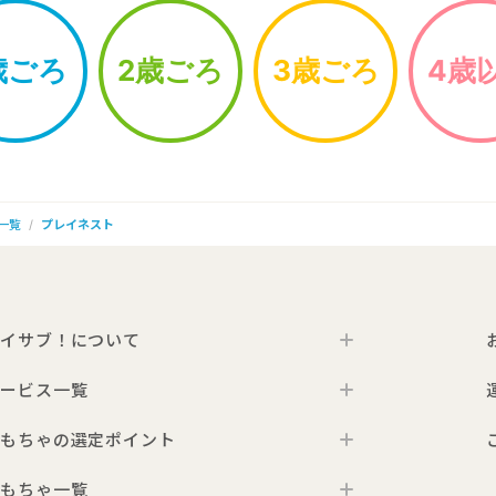
歳ごろ
2歳ごろ
3歳ごろ
4歳
一覧
プレイネスト
イサブ！について
ービス一覧
トイサブ！の特徴
ご利用の流れ
もちゃの選定ポイント
トイサブ！ファーストセレクション
お客さまの声
法人向けサービス
もちゃ一覧
年齢別おすすめおもちゃ
サービス一覧・料金