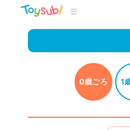
トップ
よくあるご
トイサブ！の特徴
お
お届けするおもちゃについて
LINE
おもちゃの選定ポイント
0歳ごろ
1
年齢別おもちゃ一覧
知育の
ご利用の流れ
Toysub! 
コース一覧・料金
マイペー
お客様の声