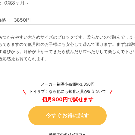
：
0歳8ヶ月～
価格
：
3850円
もつかみやすい大きめサイズのブロックです。柔らかいので踏んでしま
もできますので低月齢のお子様にも安心して遊んで頂けます。まずは親
す遊びから。月齢が上がってきたら積んだり並べたりして楽しんで下さ
色彩感覚も育てられます。
メーカー希望小売価格3,850円
トイサブ！なら他にも知育玩具が5点ついて
初月900円で試せます
今すぐお得に試す