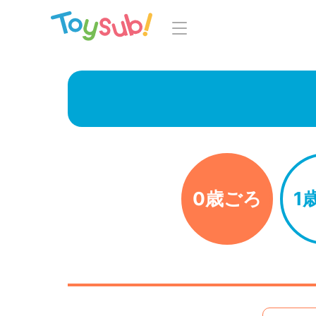
トップ
よくあるご
トイサブ！の特徴
お
お届けするおもちゃについて
LINE
おもちゃの選定ポイント
0歳ごろ
1
年齢別おもちゃ一覧
知育の
ご利用の流れ
Toysub! 
コース一覧・料金
マイペー
お客様の声