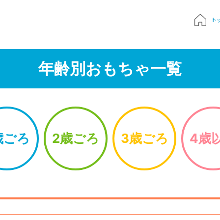
ト
質問
年齢別おもちゃ一覧
申込み
でおもちゃ診断
歳ごろ
2歳ごろ
3歳ごろ
4歳
ハンドブック
Times 育児メディア
ジにサインイン