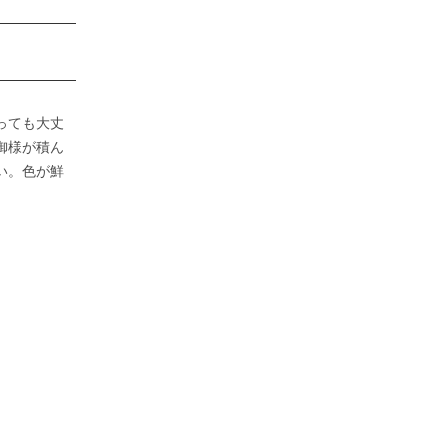
っても大丈
御様が積ん
い。色が鮮