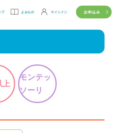
お申込み
サインイン
ップ
よみもの
モンテッ
以上
ソーリ