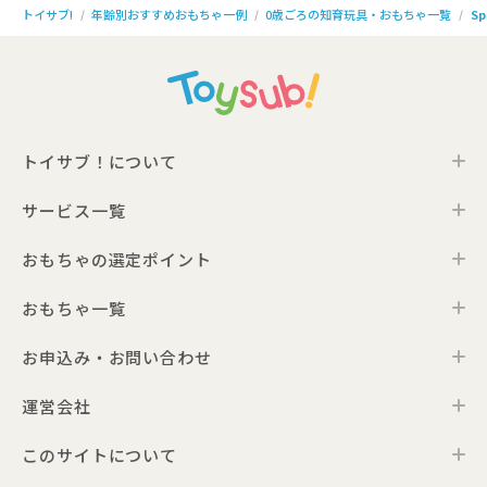
年齢別おすすめおもちゃ一例
0歳ごろの知育玩具・おもちゃ一覧
Sp
トイサブ!
トイサブ！について
サービス一覧
トイサブ！の特徴
ご利用の流れ
おもちゃの選定ポイント
トイサブ！ファーストセレクション
お客さまの声
法人向けサービス
おもちゃ一覧
年齢別おすすめおもちゃ
サービス一覧・料金
Toysub!Store
おもちゃプラン診断
お届けするおもちゃについて
お申込み・お問い合わせ
0歳ごろのおもちゃ一覧
メーカー一覧
おもちゃの選定ポイント
1歳ごろのおもちゃ一覧
運営会社
お申込み
0歳ごろの知育おもちゃの選定ポイント
Toysub! Times
2歳ごろのおもちゃ一覧
お問い合わせ
1歳ごろの知育おもちゃの選定ポイント
お知らせ
このサイトについて
代表メッセージ
3歳ごろのおもちゃ一覧
よくあるご質問
2・3歳ごろの知育おもちゃの選定ポイント
アンバサダープロジェクト