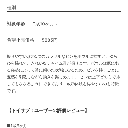
種別
：
対象年齢
：
0歳10ヶ月～
希望小売価格
：
5885円
握りやすい形の5つのカラフルなピンをボウルに挿すと、ゆら
ゆら揺れて、きれいなチャイム音が鳴ります。ボウルは底にあ
る突起によって常に傾いた状態になるため、ピンを挿すごとに
五感を刺激しながら動きを楽しめます。 ピンは上下どちらで挿
してもささるようにできており、成功体験を得やすいのも特徴
です。
【トイサブ！ユーザーの評価レビュー】
■1歳3ヶ月