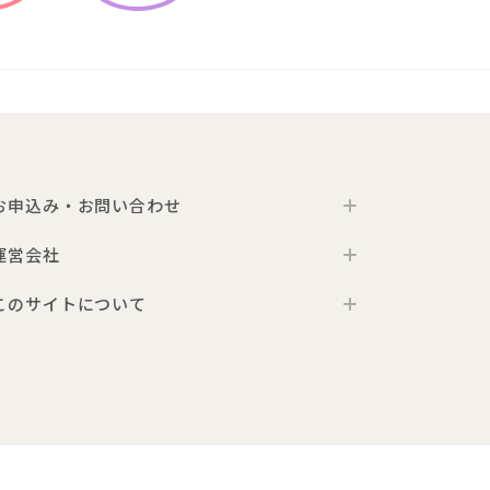
お申込み・お問い合わせ
運営会社
お申込み
お問い合わせ
このサイトについて
代表メッセージ
よくあるご質問
会社概要
利用規約
プレゼント利用のご案内
採用情報
プライバシーポリシー
こども商品券のご利用について
サイトポリシー
トイサブ！への広告出稿について
特定商取引法及び古物営業法に基づく表記