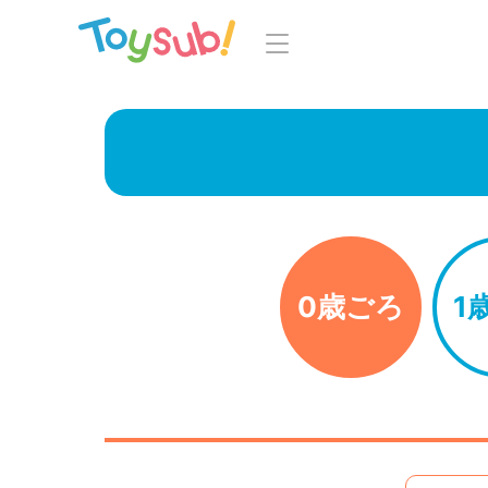
トップ
よくあるご
トイサブ！の特徴
お
お届けするおもちゃについて
LINE
おもちゃの選定ポイント
0歳ごろ
1
年齢別おもちゃ一覧
知育の
ご利用の流れ
Toysub! 
コース一覧・料金
マイペー
お客様の声