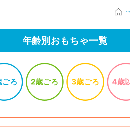
ト
質問
年齢別おもちゃ一覧
申込み
でおもちゃ診断
歳ごろ
2歳ごろ
3歳ごろ
4歳
ハンドブック
Times 育児メディア
ジにサインイン