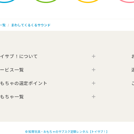
一覧
まわしてくるくるサウンド
イサブ！について
ービス一覧
トイサブ！の特徴
ご利用の流れ
もちゃの選定ポイント
トイサブ！ファーストセレクション
お客さまの声
法人向けサービス
もちゃ一覧
年齢別おすすめおもちゃ
サービス一覧・料金
Toysub!Store
おもちゃプラン診断
お届けするおもちゃについて
0歳ごろのおもちゃ一覧
メーカー一覧
おもちゃの選定ポイント
1歳ごろのおもちゃ一覧
0歳ごろの知育おもちゃの選定ポイント
Toysub! Times
2歳ごろのおもちゃ一覧
© 知育玩具・おもちゃのサブスク定額レンタル【トイサブ！】
1歳ごろの知育おもちゃの選定ポイント