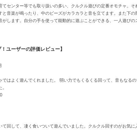
育てセンター等でも取り扱いの多い、クルクル遊びの定番オモチャ。そ
すと音楽が鳴ったり、中のビーズがカラカラと音を立てます。また下の
音がします。自分の手を使って能動的に遊ぶことができる、一人遊びの
ブ！ユーザーの評価レビュー】
月
ゃではよく遊んでくれました。 弱い力でもくるくる回って、音もなるの
た。
0
月
いて回して、凄く食いついて遊んでいました。クルクル回すのがお気に