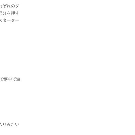
れぞれのダ
部分を押す
スターター
で夢中で遊
入りみたい