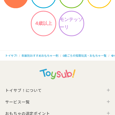
モンテッソ
4歳以上
ーリ
年齢別おすすめおもちゃ一例
0歳ごろの知育玩具・おもちゃ一覧
ゆ
トイサブ!
トイサブ！について
サービス一覧
トイサブ！の特徴
ご利用の流れ
おもちゃの選定ポイント
トイサブ！ファーストセレクション