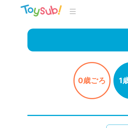
トップ
よくあるご
トイサブ！の特徴
お
お届けするおもちゃについて
LINE
おもちゃの選定ポイント
0歳ごろ
1
年齢別おもちゃ一覧
知育の
ご利用の流れ
Toysub! 
コース一覧・料金
マイペー
お客様の声