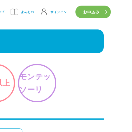
お申込み
サインイン
ップ
よみもの
モンテッ
以上
ソーリ