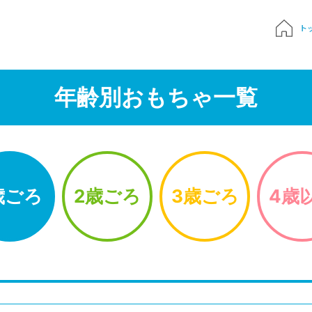
ト
質問
年齢別おもちゃ一覧
申込み
でおもちゃ診断
歳ごろ
2歳ごろ
3歳ごろ
4歳
ハンドブック
Times 育児メディア
ジにサインイン