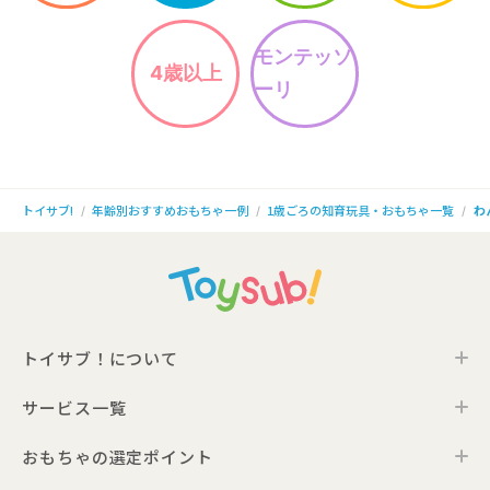
モンテッソ
4歳以上
ーリ
年齢別おすすめおもちゃ一例
1歳ごろの知育玩具・おもちゃ一覧
わ
トイサブ!
トイサブ！について
サービス一覧
トイサブ！の特徴
ご利用の流れ
おもちゃの選定ポイント
トイサブ！ファーストセレクション
お客さまの声
法人向けサービス