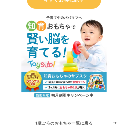
1歳ごろのおもちゃ一覧に戻る