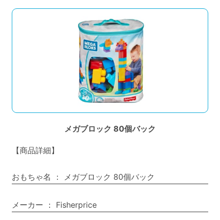
メガブロック 80個バック
【商品詳細】
おもちゃ名
：
メガブロック 80個バック
メーカー
：
Fisherprice