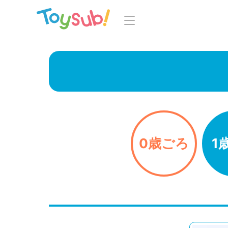
トップ
よくあるご
トイサブ！の特徴
お
お届けするおもちゃについて
LINE
おもちゃの選定ポイント
0歳ごろ
1
年齢別おもちゃ一覧
知育の
ご利用の流れ
Toysub! 
コース一覧・料金
マイペー
お客様の声