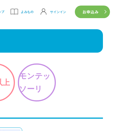
お申込み
サインイン
ップ
よみもの
モンテッ
以上
ソーリ