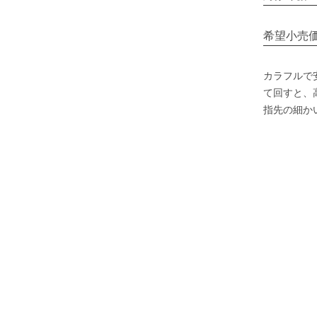
希望小売
カラフルで
て回すと、
指先の細か