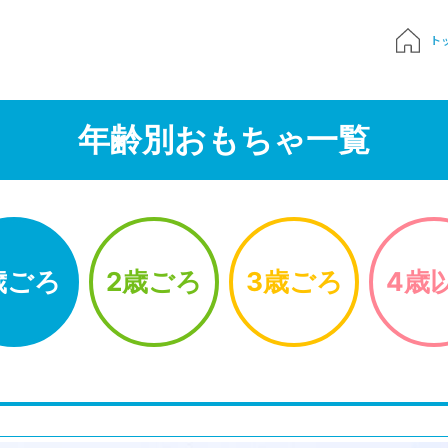
ト
質問
年齢別おもちゃ一覧
申込み
でおもちゃ診断
歳ごろ
2歳ごろ
3歳ごろ
4歳
ハンドブック
Times 育児メディア
ジにサインイン