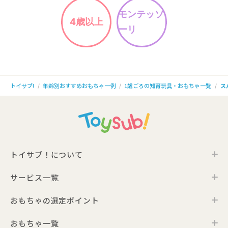
モンテッソ
4歳以上
ーリ
年齢別おすすめおもちゃ一例
1歳ごろの知育玩具・おもちゃ一覧
ス
トイサブ!
トイサブ！について
サービス一覧
トイサブ！の特徴
ご利用の流れ
おもちゃの選定ポイント
トイサブ！ファーストセレクション
お客さまの声
法人向けサービス
おもちゃ一覧
年齢別おすすめおもちゃ
サービス一覧・料金