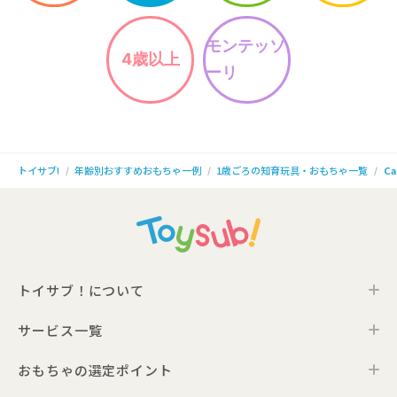
モンテッソ
4歳以上
ーリ
年齢別おすすめおもちゃ一例
1歳ごろの知育玩具・おもちゃ一覧
Ca
トイサブ!
トイサブ！について
サービス一覧
トイサブ！の特徴
ご利用の流れ
おもちゃの選定ポイント
トイサブ！ファーストセレクション
お客さまの声
法人向けサービス