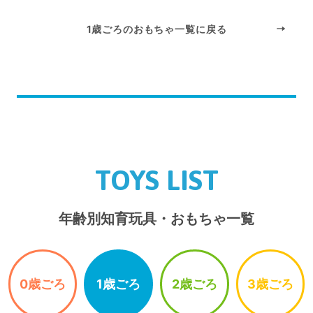
1歳ごろのおもちゃ一覧に戻る
TOYS LIST
年齢別知育玩具・おもちゃ一覧
0歳ごろ
1歳ごろ
2歳ごろ
3歳ごろ