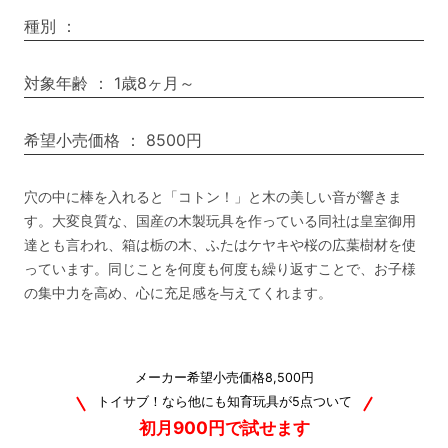
種別
：
対象年齢
：
1歳8ヶ月～
希望小売価格
：
8500円
穴の中に棒を入れると「コトン！」と木の美しい音が響きま
す。大変良質な、国産の木製玩具を作っている同社は皇室御用
達とも言われ、箱は栃の木、ふたはケヤキや桜の広葉樹材を使
っています。同じことを何度も何度も繰り返すことで、お子様
の集中力を高め、心に充足感を与えてくれます。
メーカー希望小売価格8,500円
トイサブ！なら他にも知育玩具が5点ついて
初月900円で試せます