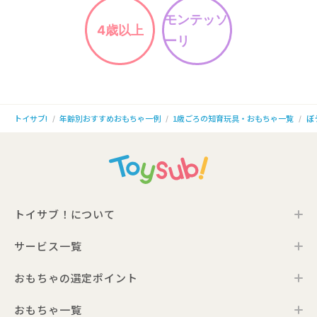
モンテッソ
4歳以上
ーリ
年齢別おすすめおもちゃ一例
1歳ごろの知育玩具・おもちゃ一覧
ぼ
トイサブ!
トイサブ！について
サービス一覧
トイサブ！の特徴
ご利用の流れ
おもちゃの選定ポイント
トイサブ！ファーストセレクション
お客さまの声
法人向けサービス
おもちゃ一覧
年齢別おすすめおもちゃ
サービス一覧・料金