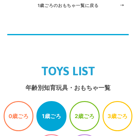
1歳ごろのおもちゃ一覧に戻る
TOYS LIST
年齢別知育玩具・おもちゃ一覧
0歳ごろ
1歳ごろ
2歳ごろ
3歳ごろ