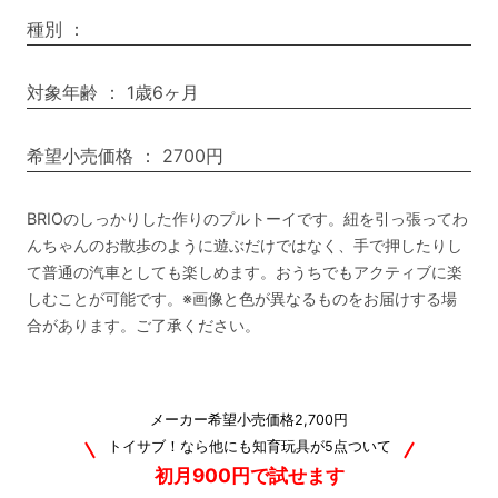
種別
：
対象年齢
：
1歳6ヶ月
希望小売価格
：
2700円
BRIOのしっかりした作りのプルトーイです。紐を引っ張ってわ
んちゃんのお散歩のように遊ぶだけではなく、手で押したりし
て普通の汽車としても楽しめます。おうちでもアクティブに楽
しむことが可能です。※画像と色が異なるものをお届けする場
合があります。ご了承ください。
メーカー希望小売価格2,700円
トイサブ！なら他にも知育玩具が5点ついて
初月900円で試せます