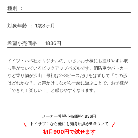
種別
：
対象年齢
：
1歳8ヶ月
希望小売価格
：
1836円
ドイツ・ハペ社オリジナルの、小さいお子様にも握りやすい取
っ手がついているピックアップパズルです。消防車やパトカー
など乗り物が沢山！最初は2-3ピースだけをはずして「この形
はどれかな？」と声かけしながら一緒に遊ぶことで、お子様が
「できた！楽しい！」と感じやすくなります。
メーカー希望小売価格1,836円
トイサブ！なら他にも知育玩具が5点ついて
初月900円で試せます