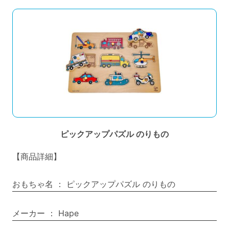
ピックアップパズル のりもの
【商品詳細】
おもちゃ名
：
ピックアップパズル のりもの
メーカー
：
Hape