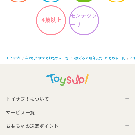
モンテッソ
4歳以上
ーリ
年齢別おすすめおもちゃ一例
2歳ごろの知育玩具・おもちゃ一覧
ベ
トイサブ!
トイサブ！について
サービス一覧
トイサブ！の特徴
ご利用の流れ
おもちゃの選定ポイント
トイサブ！ファーストセレクション
お客さまの声
法人向けサービス