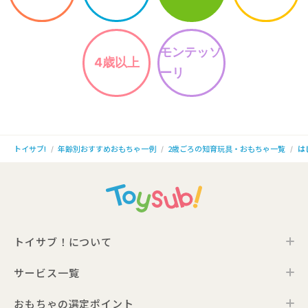
モンテッソ
4歳以上
ーリ
年齢別おすすめおもちゃ一例
2歳ごろの知育玩具・おもちゃ一覧
は
トイサブ!
トイサブ！について
サービス一覧
トイサブ！の特徴
ご利用の流れ
おもちゃの選定ポイント
トイサブ！ファーストセレクション