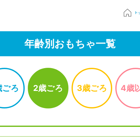
ト
質問
年齢別おもちゃ一覧
申込み
でおもちゃ診断
歳ごろ
2歳ごろ
3歳ごろ
4歳
ハンドブック
Times 育児メディア
ジにサインイン