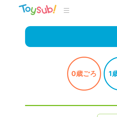
トップ
よくあるご
トイサブ！の特徴
お
お届けするおもちゃについて
LINE
おもちゃの選定ポイント
0歳ごろ
1
年齢別おもちゃ一覧
知育の
ご利用の流れ
Toysub! 
コース一覧・料金
マイペー
お客様の声