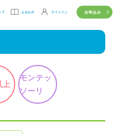
お申込み
サインイン
ップ
よみもの
モンテッ
以上
ソーリ