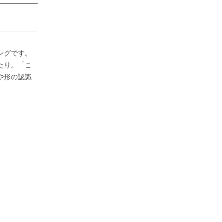
ングです。
たり。「こ
や形の認識