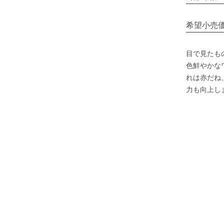
希望小売
目で見たも
色鮮やかな
れは赤だね
力も向上し