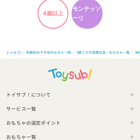
モンテッソ
4歳以上
ーリ
年齢別おすすめおもちゃ一例
2歳ごろの知育玩具・おもちゃ一覧
N
トイサブ!
トイサブ！について
サービス一覧
トイサブ！の特徴
ご利用の流れ
おもちゃの選定ポイント
トイサブ！ファーストセレクション
お客さまの声
法人向けサービス
おもちゃ一覧
年齢別おすすめおもちゃ
サービス一覧・料金