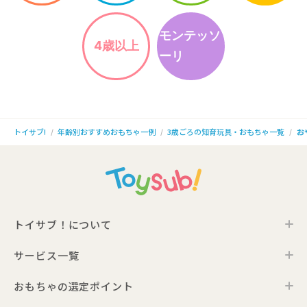
モンテッソ
4歳以上
ーリ
年齢別おすすめおもちゃ一例
3歳ごろの知育玩具・おもちゃ一覧
お
トイサブ!
トイサブ！について
サービス一覧
トイサブ！の特徴
ご利用の流れ
おもちゃの選定ポイント
トイサブ！ファーストセレクション
お客さまの声
法人向けサービス