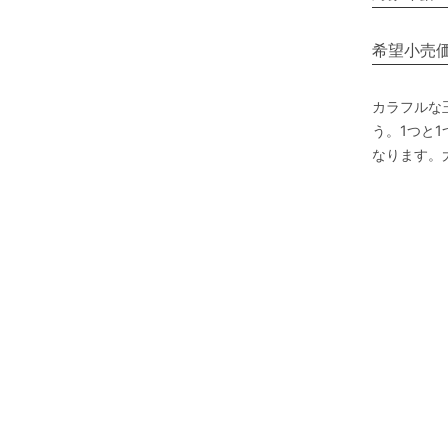
希望小売
カラフルな
う。1つと
なります。