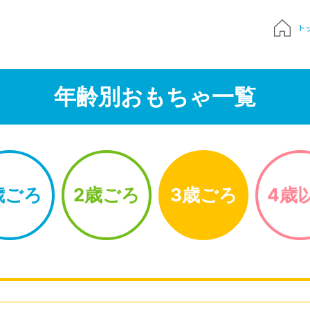
ト
質問
年齢別おもちゃ一覧
申込み
でおもちゃ診断
歳ごろ
2歳ごろ
3歳ごろ
4歳
ハンドブック
Times 育児メディア
ジにサインイン