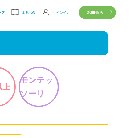
お申込み
サインイン
ップ
よみもの
モンテッ
以上
ソーリ