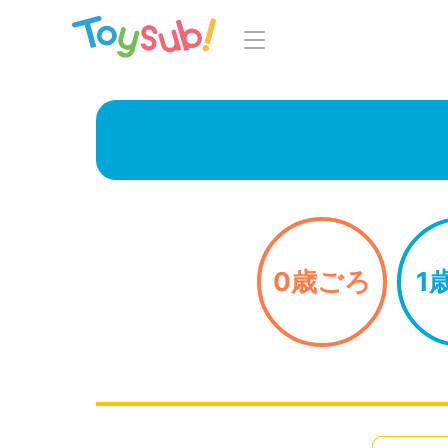
トップ
よくあるご
トイサブ！の特徴
お
お届けするおもちゃについて
LINE
おもちゃの選定ポイント
0歳ごろ
1
年齢別おもちゃ一覧
知育の
ご利用の流れ
Toysub! 
コース一覧・料金
マイペー
お客様の声