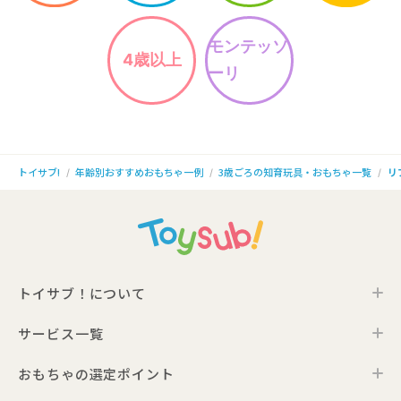
モンテッソ
4歳以上
ーリ
年齢別おすすめおもちゃ一例
3歳ごろの知育玩具・おもちゃ一覧
リ
トイサブ!
トイサブ！について
サービス一覧
トイサブ！の特徴
ご利用の流れ
おもちゃの選定ポイント
トイサブ！ファーストセレクション
お客さまの声
法人向けサービス