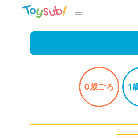
トップ
よくあるご
トイサブ！の特徴
お
お届けするおもちゃについて
LINE
おもちゃの選定ポイント
0歳ごろ
1
年齢別おもちゃ一覧
知育の
ご利用の流れ
Toysub! 
コース一覧・料金
マイペー
お客様の声