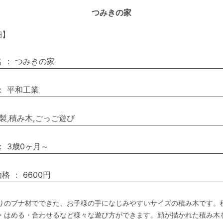
つみきの家
細】
名
：
つみきの家
：
平和工業
製,積み木,ごっご遊び
：
3歳0ヶ月～
価格
：
6600円
りのブナ材でできた、お子様の手になじみやすいサイズの積み木です。
・はめる・合わせるなど様々な遊び方ができます。顔が描かれた積み木