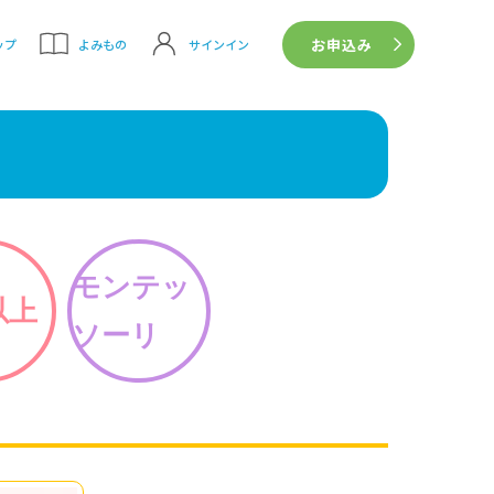
お申込み
サインイン
ップ
よみもの
モンテッ
以上
ソーリ