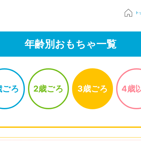
ト
質問
年齢別おもちゃ一覧
申込み
でおもちゃ診断
歳ごろ
2歳ごろ
3歳ごろ
4歳
ハンドブック
Times 育児メディア
ジにサインイン