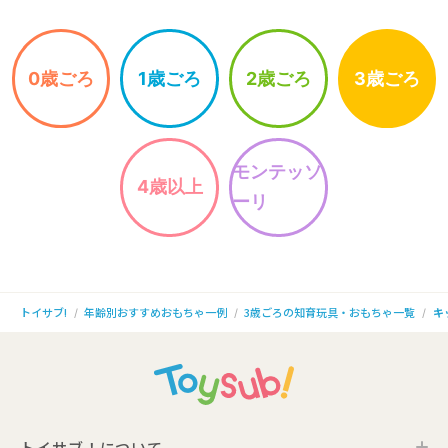
0歳ごろ
1歳ごろ
2歳ごろ
3歳ごろ
モンテッソ
4歳以上
ーリ
年齢別おすすめおもちゃ一例
3歳ごろの知育玩具・おもちゃ一覧
キ
トイサブ!
トイサブ！について