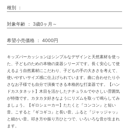
種別
：
対象年齢
：
3歳0ヶ月～
希望小売価格
：
4000円
キッズパーカッションはシンプルなデザインと天然素材を使っ
た、子どものための本物の楽器シリーズです。長く安心して使
えるよう自然素材にこだわり、子どもの手の大きさを考えて、
使いやすいサイズ感に仕上げられています。曲に合わせたり小
さなお子様でも自分で演奏できる本格的な打楽器です。【ハン
ドカスタネット】木目を活かしたナチュラルでやさしい雰囲気
が特徴です。カタカタ好きなようにリズムを取って鳴らしてみ
ましょう。【ギロシェーカー】たたくと『コンコン』と短い
音。こすると『ギコギコ』と長い音。ふると『ジャッジャッ』
と細かい音。叩き方や振り方ひとつで、いろいろな音が生まれ
ます。