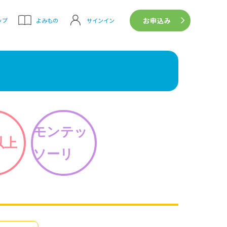
お申込み
サインイン
ップ
よみもの
モンテッ
以上
ソーリ