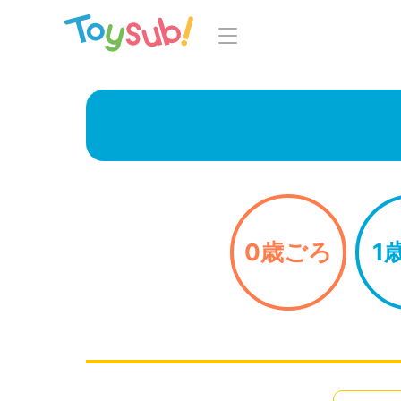
トップ
よくあるご
トイサブ！の特徴
お
お届けするおもちゃについて
LINE
おもちゃの選定ポイント
0歳ごろ
1
年齢別おもちゃ一覧
知育の
ご利用の流れ
Toysub! 
コース一覧・料金
マイペー
お客様の声