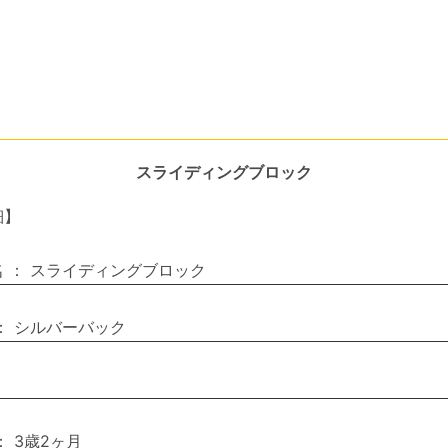
スライディングブロック
細】
名
：
スライディングブロック
：
シルバーバック
：
3歳2ヶ月