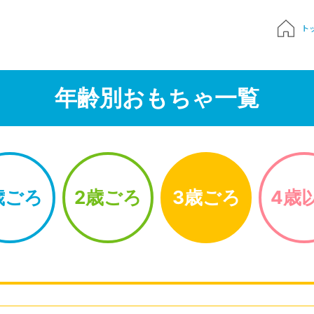
ト
質問
年齢別おもちゃ一覧
申込み
でおもちゃ診断
歳ごろ
2歳ごろ
3歳ごろ
4歳
ハンドブック
Times 育児メディア
ジにサインイン