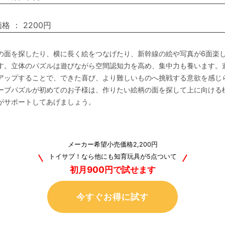
価格
：
2200円
の面を探したり、横に長く絵をつなげたり、新幹線の絵や写真が6面楽
す。立体のパズルは遊びながら空間認知力を高め、集中力も養います。
アップすることで、できた喜び、より難しいものへ挑戦する意欲を感じ
ーブパズルが初めてのお子様は、作りたい絵柄の面を探して上に向ける
がサポートしてあげましょう。
メーカー希望小売価格2,200円
トイサブ！なら他にも知育玩具が5点ついて
初月900円で試せます
今すぐお得に試す