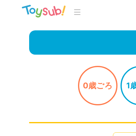
トップ
よくあるご
トイサブ！の特徴
お
お届けするおもちゃについて
LINE
おもちゃの選定ポイント
0歳ごろ
1
年齢別おもちゃ一覧
知育の
ご利用の流れ
Toysub! 
コース一覧・料金
マイペー
お客様の声