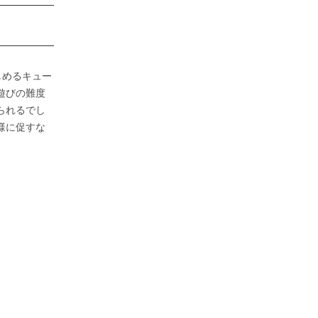
しめるキュー
遊びの難度
られるでし
様に促すな