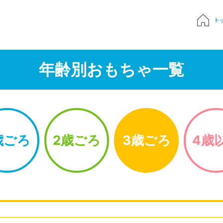
ト
質問
年齢別おもちゃ一覧
申込み
でおもちゃ診断
歳ごろ
2歳ごろ
3歳ごろ
4歳
ハンドブック
Times 育児メディア
ジにサインイン