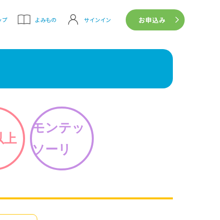
お申込み
サインイン
ップ
よみもの
モンテッ
以上
ソーリ