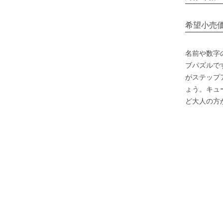
希望小売
名前や数字
ブパズルで
がステップ
ょう。キュ
ど大人の方