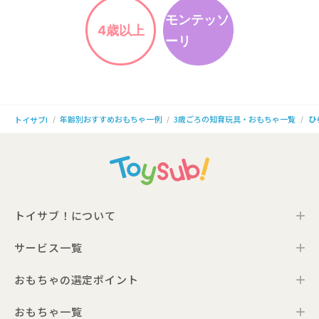
モンテッソ
4歳以上
ーリ
年齢別おすすめおもちゃ一例
3歳ごろの知育玩具・おもちゃ一覧
ひ
トイサブ!
トイサブ！について
サービス一覧
トイサブ！の特徴
ご利用の流れ
おもちゃの選定ポイント
トイサブ！ファーストセレクション
お客さまの声
法人向けサービス
おもちゃ一覧
年齢別おすすめおもちゃ
サービス一覧・料金