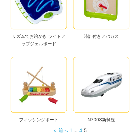
リズムでお絵かき ライトア
時計付きアバカス
ップジェルボード
フィッシングボート
N700S新幹線
< 前へ
1
…
4
5