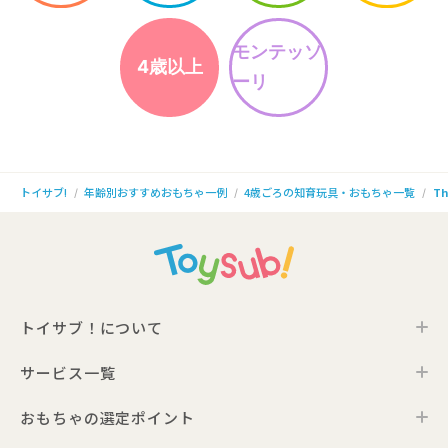
モンテッソ
4歳以上
ーリ
年齢別おすすめおもちゃ一例
4歳ごろの知育玩具・おもちゃ一覧
Th
トイサブ!
トイサブ！について
サービス一覧
トイサブ！の特徴
ご利用の流れ
おもちゃの選定ポイント
トイサブ！ファーストセレクション
お客さまの声
法人向けサービス