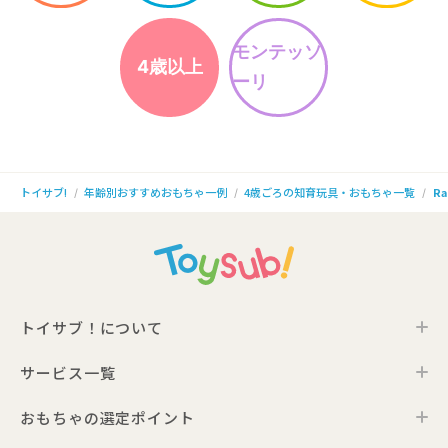
モンテッソ
4歳以上
ーリ
年齢別おすすめおもちゃ一例
4歳ごろの知育玩具・おもちゃ一覧
Ra
トイサブ!
トイサブ！について
サービス一覧
トイサブ！の特徴
ご利用の流れ
おもちゃの選定ポイント
トイサブ！ファーストセレクション
お客さまの声
法人向けサービス