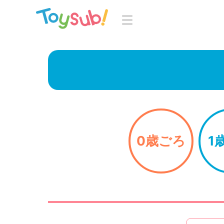
トップ
よくあるご
トイサブ！の特徴
お
お届けするおもちゃについて
LINE
おもちゃの選定ポイント
0歳ごろ
1
年齢別おもちゃ一覧
知育の
ご利用の流れ
Toysub! 
コース一覧・料金
マイペー
お客様の声