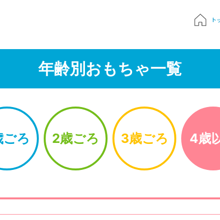
ト
質問
年齢別おもちゃ一覧
申込み
でおもちゃ診断
歳ごろ
2歳ごろ
3歳ごろ
4歳
ハンドブック
Times 育児メディア
ジにサインイン