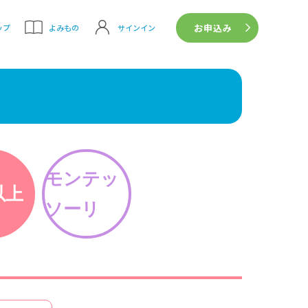
お申込み
サインイン
ップ
よみもの
モンテッ
以上
ソーリ