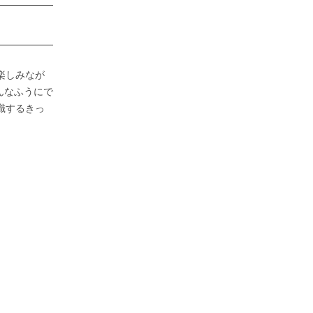
楽しみなが
んなふうにで
識するきっ