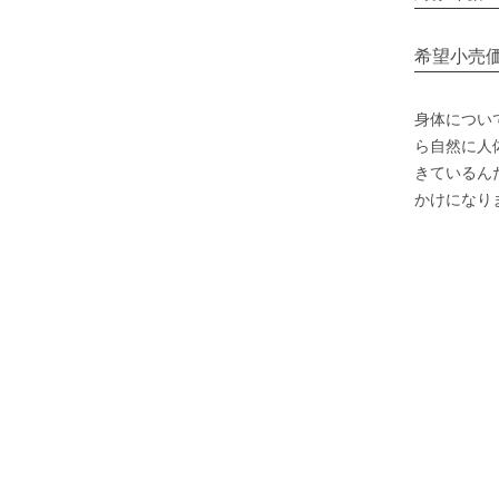
希望小売
身体につい
ら自然に人
きているん
かけになり