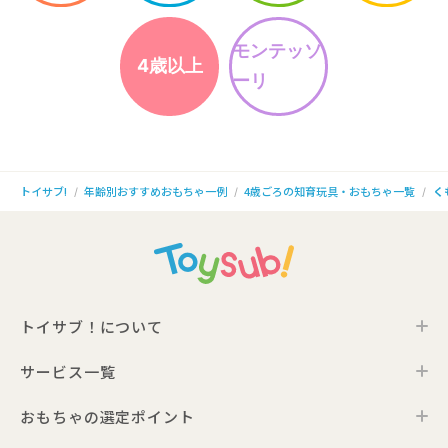
モンテッソ
4歳以上
ーリ
年齢別おすすめおもちゃ一例
4歳ごろの知育玩具・おもちゃ一覧
く
トイサブ!
トイサブ！について
サービス一覧
トイサブ！の特徴
ご利用の流れ
おもちゃの選定ポイント
トイサブ！ファーストセレクション
お客さまの声
法人向けサービス