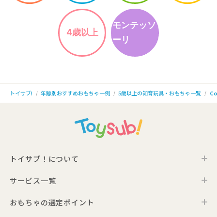
モンテッソ
4歳以上
ーリ
年齢別おすすめおもちゃ一例
5歳以上の知育玩具・おもちゃ一覧
Co
トイサブ!
トイサブ！について
サービス一覧
トイサブ！の特徴
ご利用の流れ
おもちゃの選定ポイント
トイサブ！ファーストセレクション
お客さまの声
法人向けサービス