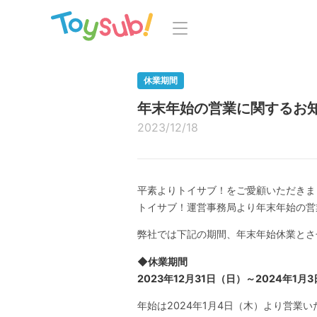
トップ
よくあるご
休業期間
年末年始の営業に関するお知ら
トイサブ！の特徴
お
2023/12/18
お届けするおもちゃについて
LINE
おもちゃの選定ポイント
平素よりトイサブ！をご愛顧いただきま
年齢別おもちゃ一覧
知育の
トイサブ！運営事務局より年末年始の営
ご利用の流れ
弊社では下記の期間、年末年始休業とさ
Toysub! 
◆休業期間
コース一覧・料金
2023年12月31日（日）～2024年1月
マイペー
お客様の声
年始は2024年1月4日（木）より営業