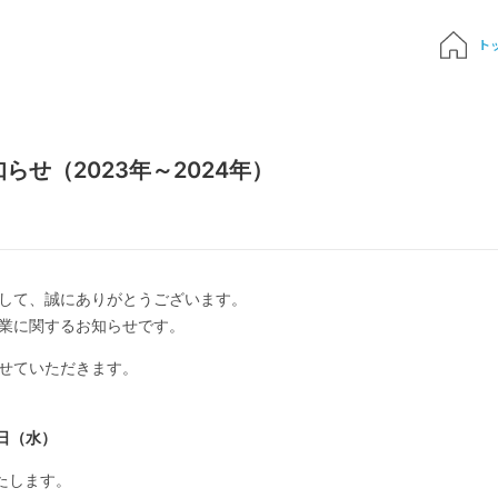
ト
質問
せ（2023年～2024年）
申込み
でおもちゃ診断
して、誠にありがとうございます。
ハンドブック
業に関するお知らせです。
せていただきます。
Times 育児メディア
3日（水）
ジにサインイン
いたします。