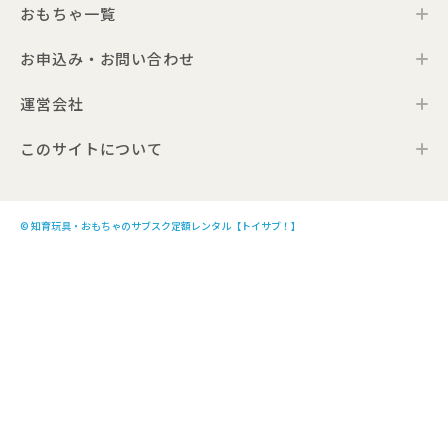
おもちゃ一覧
年齢別おすすめおもちゃ
サービス一覧・料金
Toysub!Store
おもちゃプラン診断
お届けするおもちゃについて
お申込み・お問い合わせ
0歳ごろのおもちゃ一覧
メーカー一覧
おもちゃの選定ポイント
1歳ごろのおもちゃ一覧
運営会社
お申込み
0歳ごろの知育おもちゃの選定ポイント
Toysub! Times
2歳ごろのおもちゃ一覧
お問い合わせ
1歳ごろの知育おもちゃの選定ポイント
お知らせ
このサイトについて
代表メッセージ
3歳ごろのおもちゃ一覧
よくあるご質問
2・3歳ごろの知育おもちゃの選定ポイント
アンバサダープロジェクト
会社概要
4歳以上のおもちゃ一覧
利用規約
プレゼント利用のご案内
4・5・6歳ごろの知育おもちゃの選定ポイント
採用情報
モンテッソーリのおもちゃ一覧
プライバシーポリシー
こども商品券のご利用について
© 知育玩具・おもちゃのサブスク定額レンタル【トイサブ！】
生後3か月向けのおもちゃ10選
サイトポリシー
トイサブ！への広告出稿について
生後4か月向けのおもちゃ10選
特定商取引法及び古物営業法に基づく表記
生後5か月向けのおもちゃ10選
生後6か月向けのおもちゃ10選
生後7か月向けのおもちゃ10選
生後8か月向けのおもちゃ10選
生後9か月向けのおもちゃ10選