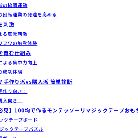
指の協調運動
の回転運動の発達を高める
を刺激
よる聴覚刺激
ワフワの触覚体験
を育む仕組み
による集中力向上
の成功体験
？手作り派vs購入派 簡単診断
手作り向き！
購入向き！
必見】100均で作るモンテッソーリマジックテープおも
ジックテープボード
マジックテープパズル