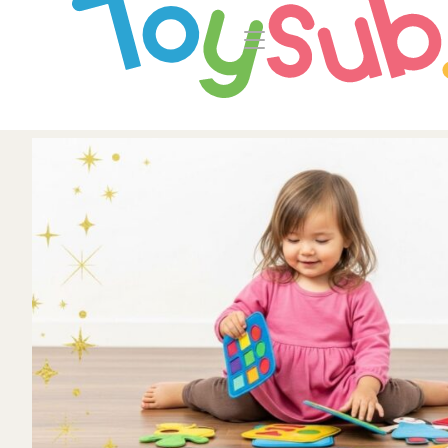
トップ
よくあるご
トイサブ！の特徴
お
お届けするおもちゃについて
LINE
おもちゃの選定ポイント
知育の
年齢別おもちゃ一覧
ご利用の流れ
Toysub! 
コース一覧・料金
マイペー
お客様の声