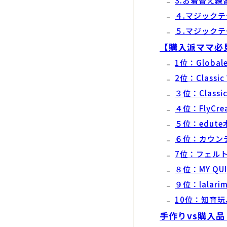
3.お着替え練
４.マジック
５.マジック
【購入派ママ必
1位：Globa
2位：Class
３位：Class
４位：FlyC
５位：edut
６位：カウン
7位：フェル
８位：MY QU
９位：lalar
10位：知育
手作りvs購入