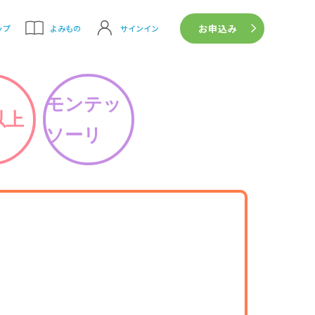
お申込み
サインイン
ップ
よみもの
モンテッ
以上
ソーリ