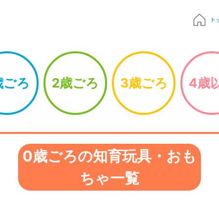
ト
質問
歳ごろ
2歳ごろ
3歳ごろ
4歳
申込み
でおもちゃ診断
ハンドブック
0歳ごろの知育玩具・おも
Times 育児メディア
ちゃ一覧
ジにサインイン