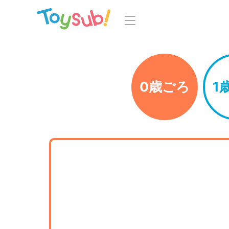
トップ
よくあるご
トイサブ！の特徴
0歳ごろ
1
お
お届けするおもちゃについて
LINE
おもちゃの選定ポイント
年齢別おもちゃ一覧
知育の
ご利用の流れ
Toysub! 
コース一覧・料金
マイペー
お客様の声