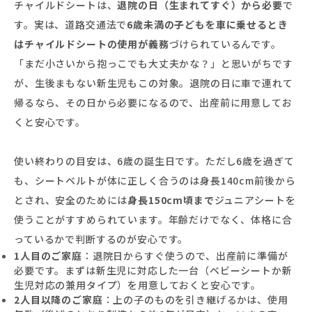
チャイルドシートは、
退院の日（生まれてすぐ）から必要
で
す。実は、道路交通法で
6歳未満の子どもを車に乗せるとき
はチャイルドシートの使用が義務
づけられているんです。
「まだ小さいから抱っこでも大丈夫かな？」と思いがちです
が、生後まもない新生児もこの対象。退院の日に車で連れて
帰るなら、その日から必要になるので、出産前に用意してお
くと安心です。
使い終わりの目安は、6歳の誕生日です。ただし6歳を過ぎて
も、シートベルトが体に正しく合うのは身長140cm前後から
とされ、安全のためには
身長150cm頃まで
ジュニアシートを
使うことがすすめられています。年齢だけでなく、体格に合
っているかで判断するのが安心です。
1人目のご家庭
：退院日からすぐ使うので、出産前に準備が
必要です。まずは新生児に対応した一台（ベビーシートか新
生児対応の兼用タイプ）を用意しておくと安心です。
2人目以降のご家庭
：上の子のものを引き継げるかは、使用