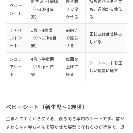
新生児〜1歳頃
後ろ向
持ち運べるタイプ
ベビー
（〜13kg目
きで寝
も。退院から使え
シート
安）
かせる
る
チャイ
1歳〜4歳頃
前向き
回転式は乗せ降ろ
ルドシ
（9〜18kg目
で座ら
しが楽
ート
安）
せる
ジュニ
4歳〜学童期
座面を
シートベルトを正
アシー
（15kg〜目
上げて
しい位置に通す
ト
安）
座る
ベビーシート（新生児〜1歳頃）
生まれてすぐから使える、後ろ向き専用のシートです。首が
すわらない赤ちゃんを寝かせた姿勢で守れるのが特徴で、退