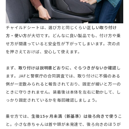
チャイルドシートは、選び方と同じくらい
正しい取り付け
方・使い方
が大切です。どんなに良い製品でも、付け方や乗
せ方が間違っていると安全性が下がってしまいます。次の点
を押さえておけば、安心して使えます。
まず、
取り付けは説明書どおりに、ぐらつきがないか確認
し
ます。JAFと警察庁の合同調査では、取り付けに不備のある
例が一定数みられると報告されており、固定が緩いと万一の
ときに守りきれません。装着後は本体を左右に動かして、し
っかり固定されているかを毎回確認しましょう。
乗せ方では、
生後15ヶ月未満（新基準）は後ろ向きで使う
こ
と。小さな赤ちゃんは首や頭が未発達で、後ろ向きのほうが