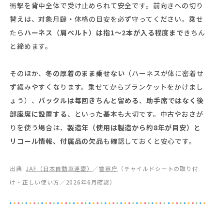
衝撃を背中全体で受け止められて安全です。前向きへの切り
替えは、対象月齢・体格の目安を必ず守ってください。乗せ
たら
ハーネス（肩ベルト）は指1〜2本が入る程度まで
きちん
と締めます。
そのほか、
冬の厚着のまま乗せない
（ハーネスが体に密着せ
ず緩みやすくなります。乗せてからブランケットをかけまし
ょう）、
バックルは毎回きちんと留める
、
助手席ではなく後
部座席に設置する
、といった基本も大切です。中古やおさが
りを使う場合は、
製造年（使用は製造から約8年が目安）と
リコール情報、付属品の欠品
も確認しておくと安心です。
出典:
JAF（日本自動車連盟）
／
警察庁
（チャイルドシートの取り付
け・正しい使い方／2026年6月確認）