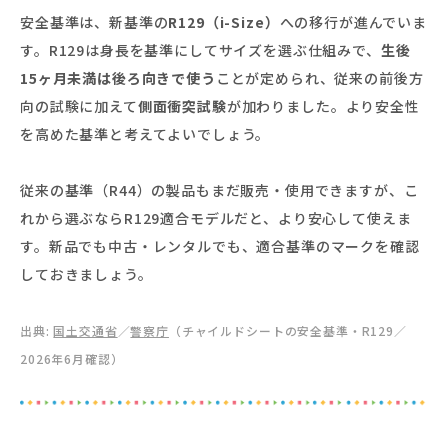
安全基準は、新基準の
R129（i-Size）
への移行が進んでいま
す。R129は身長を基準にしてサイズを選ぶ仕組みで、
生後
15ヶ月未満は後ろ向きで使う
ことが定められ、従来の前後方
向の試験に加えて
側面衝突試験
が加わりました。より安全性
を高めた基準と考えてよいでしょう。
従来の基準（R44）の製品もまだ販売・使用できますが、こ
れから選ぶならR129適合モデルだと、より安心して使えま
す。新品でも中古・レンタルでも、適合基準のマークを確認
しておきましょう。
出典:
国土交通省
／
警察庁
（チャイルドシートの安全基準・R129／
2026年6月確認）