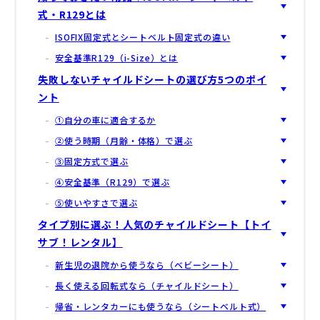
式・R129とは
ISOFIX固定式とシートベルト固定式の違い
安全基準R129（i-Size）とは
失敗しないチャイルドシートの選び方5つのポイ
ント
①自分の車に適合するか
②使う時期（月齢・体格）で選ぶ
③固定方式で選ぶ
④安全基準（R129）で選ぶ
⑤使いやすさで選ぶ
タイプ別に選ぶ！人気のチャイルドシート【トイ
サブ！レンタル】
新生児の退院から使うなら（ベビーシート）
長く使える回転式なら（チャイルドシート）
帰省・レンタカーにも使うなら（シートベルト式）