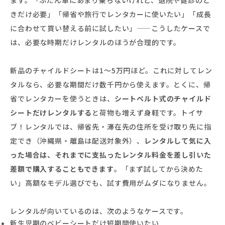
ます。「ふだん車にあまり乗らないけれど、退院や健診のと
きだけ必要」「帰省や旅行でレンタカーに使いたい」「成長
に合わせて買い替える前に試したい」——こうしたケースで
は、必要な時期だけレンタルのほうが合理的です。
新品のチャイルドシートは1〜5万円ほど。これに対してレン
タルなら、必要な期間だけ数千円から使えます。とくに、帰
省でレンタカーを使うときは、
シートベルト式のチャイルド
シートだけレンタルする
と荷物も増えず身軽です。トイサ
ブ！レンタルでは、帰省先・滞在先の住所を受け取り先に指
定でき（沖縄県・離島は配送対象外）、
レンタルして気に入
った場合は、それまでに支払ったレンタル料金を差し引いた
差額で購入することもできます
。「まず試してから決めた
い」高額なモデル選びでも、試す費用がムダになりません。
レンタルが向いているのは、次のようなケースです。
新生児期のベビーシートだけ短期間使いたい