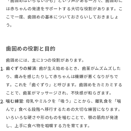
「歯固めはいらないかも」という声がある一方で、歯固めに
は赤ちゃんの発達をサポートする大切な役割があります。こ
こで一度、歯固めの基本についておさらいしておきましょ
う。
歯固めの役割と目的
歯固めには、主に3つの役割があります。
歯ぐずりの解消
: 歯が生え始めるとき、歯茎がムズムズした
り、痛みを感じたりして赤ちゃんは機嫌が悪くなりがちで
す。これを「歯ぐずり」と呼びます。歯固めをカミカミする
ことで、歯茎がマッサージされ、不快感が和らぎます。
噛む練習
: 母乳やミルクを「吸う」ことから、離乳食を「噛
んで」食べる段階へ移行するための大切な練習になります。
いろいろな硬さや形のものを噛むことで、顎の筋肉が発達
し、上手に食べ物を咀嚼する力を育てます。