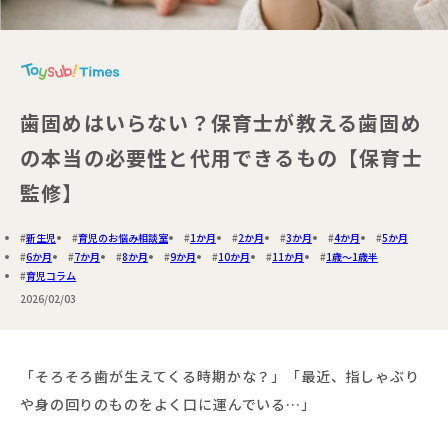
歯固めはいらない？保育士が教える歯固め
の本当の必要性と代用できるもの【保育士
監修】
新生児
育児のお悩み相談室
1か月
2か月
3か月
4か月
5か月
6か月
7か月
8か月
9か月
10か月
11か月
1歳～1歳半
育児コラム
2026/02/03
「そろそろ歯が生えてくる時期かな？」「最近、指しゃぶり
や身の回りのものをよく口に運んでいる…」