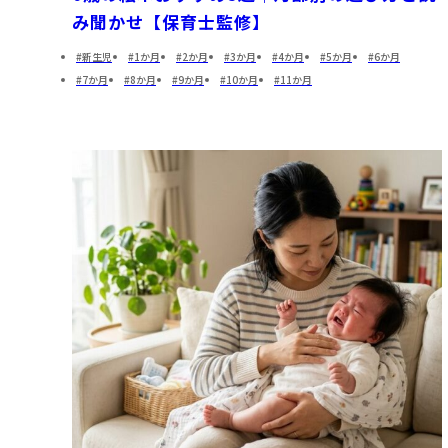
み聞かせ【保育士監修】
新生児
1か月
2か月
3か月
4か月
5か月
6か月
7か月
8か月
9か月
10か月
11か月