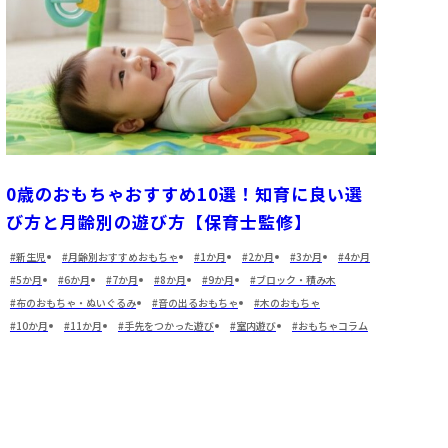
0歳のおもちゃおすすめ10選！知育に良い選
び方と月齢別の遊び方【保育士監修】
新生児
月齢別おすすめおもちゃ
1か月
2か月
3か月
4か月
5か月
6か月
7か月
8か月
9か月
ブロック・積み木
布のおもちゃ・ぬいぐるみ
音の出るおもちゃ
木のおもちゃ
10か月
11か月
手先をつかった遊び
室内遊び
おもちゃコラム