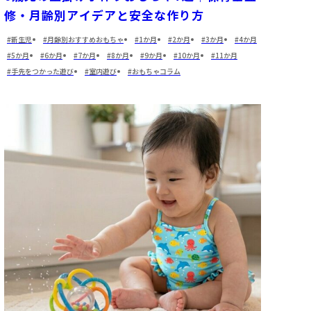
修・月齢別アイデアと安全な作り方
新生児
月齢別おすすめおもちゃ
1か月
2か月
3か月
4か月
5か月
6か月
7か月
8か月
9か月
10か月
11か月
手先をつかった遊び
室内遊び
おもちゃコラム