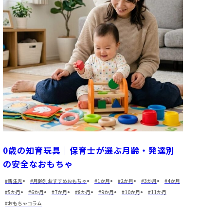
0歳の知育玩具｜保育士が選ぶ月齢・発達別
の安全なおもちゃ
新生児
月齢別おすすめおもちゃ
1か月
2か月
3か月
4か月
5か月
6か月
7か月
8か月
9か月
10か月
11か月
おもちゃコラム