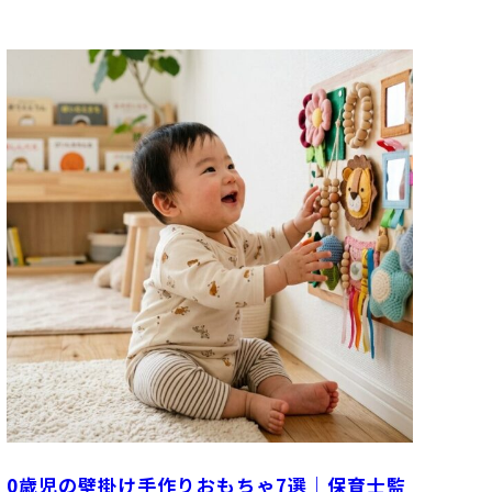
0歳児の壁掛け手作りおもちゃ7選｜保育士監