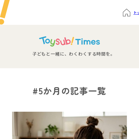
ト
質問
申込み
子どもと一緒に、わくわくする時間を。
でおもちゃ診断
#5か月の記事一覧
ハンドブック
Times 育児メディア
ジにサインイン