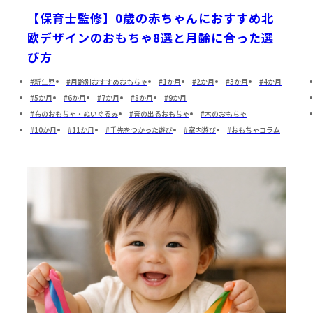
【保育士監修】0歳の赤ちゃんにおすすめ北
欧デザインのおもちゃ8選と月齢に合った選
び方
新生児
月齢別おすすめおもちゃ
1か月
2か月
3か月
4か月
5か月
6か月
7か月
8か月
9か月
布のおもちゃ・ぬいぐるみ
音の出るおもちゃ
木のおもちゃ
10か月
11か月
手先をつかった遊び
室内遊び
おもちゃコラム