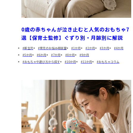
0歳の赤ちゃんが泣き止むと人気のおもちゃ7
選【保育士監修】ぐずり別・月齢別に解説
新生児
育児のお悩み相談室
1か月
2か月
3か月
4か月
5か月
6か月
7か月
8か月
9か月
おもちゃや遊び方から探す
10か月
11か月
おもちゃコラム