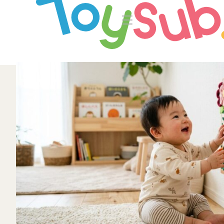
トップ
よくあるご
トイサブ！の特徴
お
お届けするおもちゃについて
LINE
おもちゃの選定ポイント
知育の
年齢別おもちゃ一覧
ご利用の流れ
Toysub! 
コース一覧・料金
マイペー
お客様の声