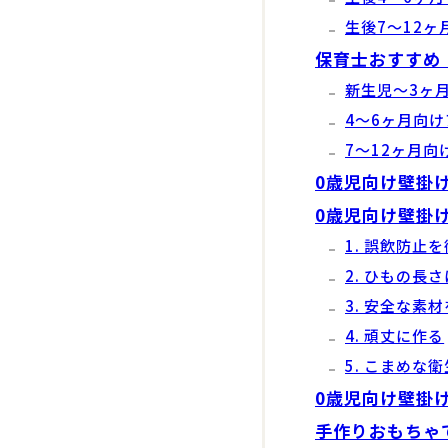
生後7〜12
保育士おすすめ
新生児〜3ヶ
4〜6ヶ月向
7〜12ヶ月向
0歳児向け壁掛
0歳児向け壁掛
1. 誤飲防止
2. ひもの長
3. 安全な素
4. 頑丈に作る
5. こまめな
0歳児向け壁掛
手作りおもちゃ