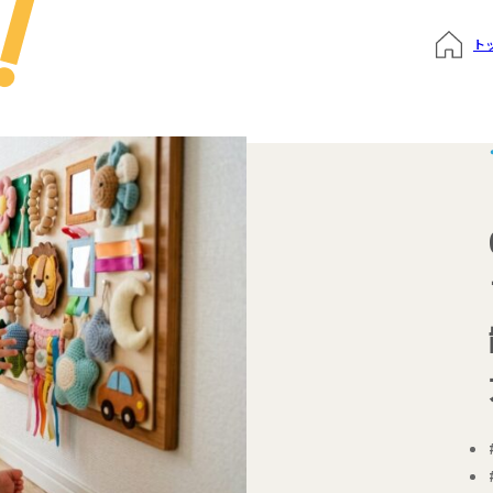
ト
質問
申込み
でおもちゃ診断
ハンドブック
Times 育児メディア
ジにサインイン