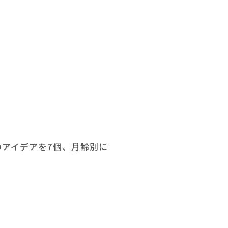
のアイデアを7個、月齢別に
。