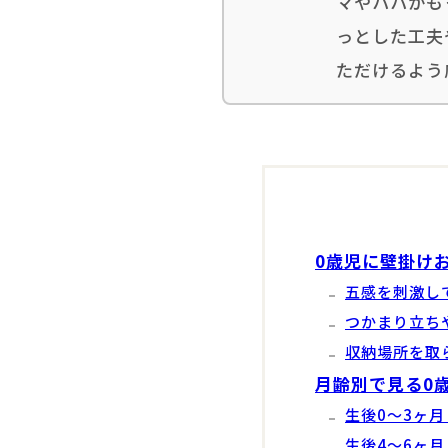
マやパパがも
っとした工夫
ただけるよう
0歳児に壁掛け
五感を刺激し
つかまり立ち
収納場所を取
月齢別で見る0
生後0〜3ヶ
生後4〜6ヶ