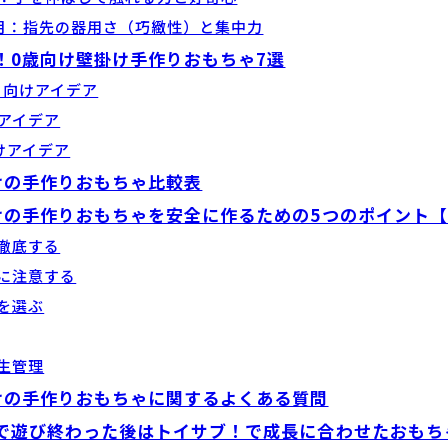
ヶ月：指先の器用さ（巧緻性）と集中力
！0歳向け壁掛け手作りおもちゃ7選
月向けアイデア
けアイデア
けアイデア
けの手作りおもちゃ比較表
けの手作りおもちゃを安全に作るための5つのポイント
を徹底する
さに注意する
材を選ぶ
衛生管理
けの手作りおもちゃに関するよくある質問
で遊び終わった後はトイサブ！で成長に合わせたおもち