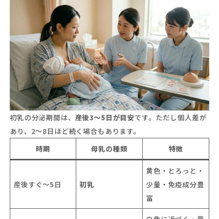
初乳の分泌期間は、
産後3〜5日が目安
です。ただし個人差が
あり、2〜8日ほど続く場合もあります。
時期
母乳の種類
特徴
黄色・とろっと・
産後すぐ〜5日
初乳
少量・免疫成分豊
富
白色に近づく・量