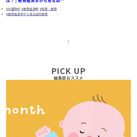
は？ | 教育経済学から見る幼児
教育①
中室牧子
教育経済学
知育・教育
教育経済学から見る幼児教育
1
PICK UP
編集部おススメ