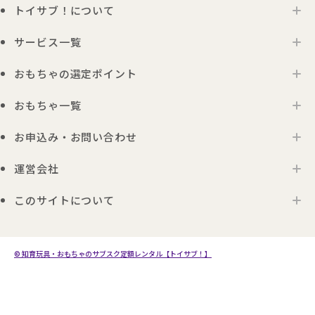
トイサブ！について
サービス一覧
トイサブ！の特徴
ご利用の流れ
おもちゃの選定ポイント
トイサブ！ファーストセレクション
お客さまの声
法人向けサービス
おもちゃ一覧
年齢別おすすめおもちゃ
サービス一覧・料金
Toysub!Store
おもちゃプラン診断
お届けするおもちゃについて
お申込み・お問い合わせ
0歳ごろのおもちゃ一覧
メーカー一覧
おもちゃの選定ポイント
1歳ごろのおもちゃ一覧
運営会社
お申込み
0歳ごろの知育おもちゃの選定ポイント
Toysub! Times
2歳ごろのおもちゃ一覧
お問い合わせ
1歳ごろの知育おもちゃの選定ポイント
お知らせ
このサイトについて
代表メッセージ
3歳ごろのおもちゃ一覧
よくあるご質問
2・3歳ごろの知育おもちゃの選定ポイント
アンバサダープロジェクト
会社概要
4歳以上のおもちゃ一覧
利用規約
プレゼント利用のご案内
4・5・6歳ごろの知育おもちゃの選定ポイント
採用情報
モンテッソーリのおもちゃ一覧
プライバシーポリシー
© 知育玩具・おもちゃのサブスク定額レンタル【トイサブ！】
こども商品券のご利用について
生後3か月向けのおもちゃ10選
サイトポリシー
トイサブ！への広告出稿について
生後4か月向けのおもちゃ10選
特定商取引法及び古物営業法に基づく表記
生後5か月向けのおもちゃ10選