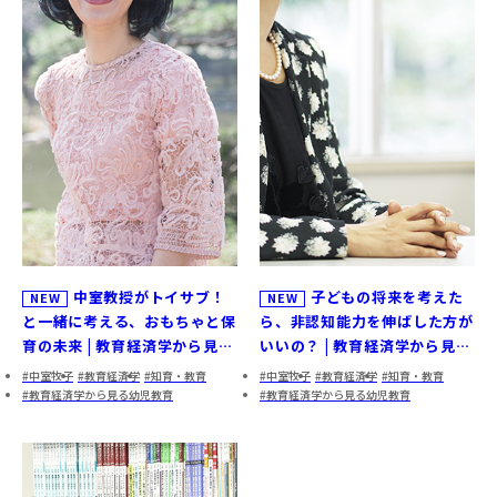
中室教授がトイサブ！
子どもの将来を考えた
NEW
NEW
と一緒に考える、おもちゃと保
ら、非認知能力を伸ばした方が
育の未来 | 教育経済学から見る
いいの？ | 教育経済学から見る
幼児教育③
幼児教育②
中室牧子
教育経済学
知育・教育
中室牧子
教育経済学
知育・教育
教育経済学から見る幼児教育
教育経済学から見る幼児教育